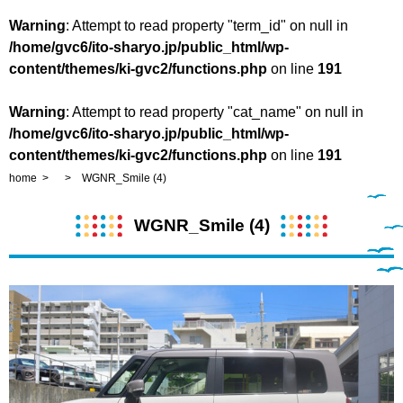
Warning
: Attempt to read property "term_id" on null in
/home/gvc6/ito-sharyo.jp/public_html/wp-
content/themes/ki-gvc2/functions.php
on line
191
Warning
: Attempt to read property "cat_name" on null in
/home/gvc6/ito-sharyo.jp/public_html/wp-
content/themes/ki-gvc2/functions.php
on line
191
home
WGNR_Smile (4)
WGNR_Smile (4)