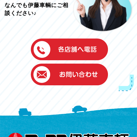
なんでも伊藤車輌にご相
談ください♪
伊藤車輌（本社）
050-5851-0337
グッドワン浜松
050-5851-0338
浜北店
050-5851-0339
レスキューセンター
053-465-3535
（年中無休24h対応）