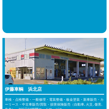
伊藤車輌 浜北店
車検・点検整備・一般修理・電装整備・板金塗装・新車販売・カ
ーリース・中古車販売/買取・損害保険販売（自動車､火災､傷害､