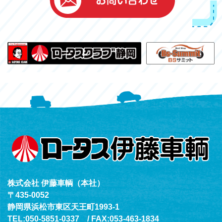
浜北店
050-5851-0339
レスキューセンター
053-465-3535
（年中無休24h対応）
株式会社 伊藤車輌（本社）
〒435-0052
静岡県浜松市東区天王町1993-1
TEL:050-5851-0337 / FAX:053-463-1834