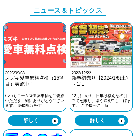
ニュース＆トピックス
2025/09/08
2023/12/22
スズキ愛車無料点検（15項
新春初売り【2024/1/6(土)
目）実施中！
～1/...
いつもロータス伊藤車輌をご愛顧
12月に入り、旧年は格別な御引
いただき、誠にありがとうござい
立てを賜り、厚く御礼申し上げま
ます。 静岡県浜松市
す。 この機会に、新
詳しく
詳しく
▼
▼