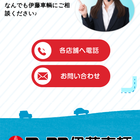
なんでも伊藤車輌にご相
談ください♪
伊藤車輌（本社）
050-5851-0337
グッドワン浜松
050-5851-0338
浜北店
050-5851-0339
レスキューセンター
053-465-3535
（年中無休24h対応）