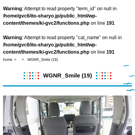
Warning
: Attempt to read property "term_id" on null in
/home/gvc6/ito-sharyo.jp/public_html/wp-
content/themes/ki-gvc2/functions.php
on line
191
Warning
: Attempt to read property "cat_name" on null in
/home/gvc6/ito-sharyo.jp/public_html/wp-
content/themes/ki-gvc2/functions.php
on line
191
home
WGNR_Smile (19)
WGNR_Smile (19)