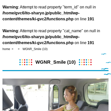
Warning
: Attempt to read property "term_id" on null in
/home/gvc6/ito-sharyo.jp/public_html/wp-
content/themes/ki-gvc2/functions.php
on line
191
Warning
: Attempt to read property "cat_name" on null in
/home/gvc6/ito-sharyo.jp/public_html/wp-
content/themes/ki-gvc2/functions.php
on line
191
home
WGNR_Smile (10)
WGNR_Smile (10)