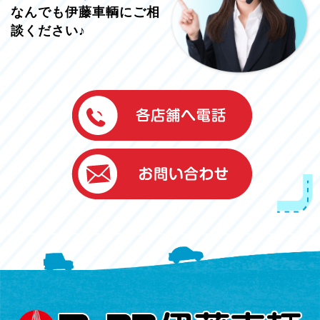
なんでも伊藤車輌にご相
談ください♪
伊藤車輌（本社）
050-5851-0337
グッドワン浜松
050-5851-0338
浜北店
050-5851-0339
レスキューセンター
053-465-3535
（年中無休24h対応）