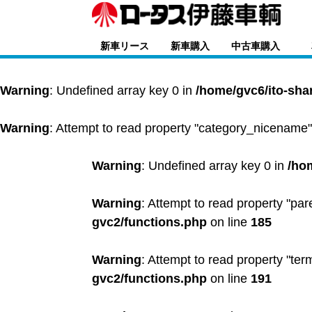
新車リース
新車購入
中古車購入
Warning
: Undefined array key 0 in
/home/gvc6/ito-sha
Warning
: Attempt to read property "category_nicename"
Warning
: Undefined array key 0 in
/ho
Warning
: Attempt to read property "par
gvc2/functions.php
on line
185
Warning
: Attempt to read property "ter
gvc2/functions.php
on line
191