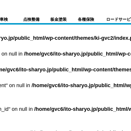
車検
点検整備
板金塗装
各種保険
ロードサービ
ryo.jp/public_html/wp-content/themes/ki-gvc2/index
 on null in
/home/gvc6/ito-sharyo.jp/public_html/wp-
me/gvc6/ito-sharyo.jp/public_html/wp-content/themes
ent" on null in
/home/gvc6/ito-sharyo.jp/public_html/w
m_id" on null in
/home/gvc6/ito-sharyo.jp/public_html/