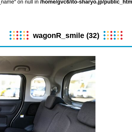
t_name" on null in
/home/gvc6/ito-sharyo.jp/public_htm
wagonR_smile (32)