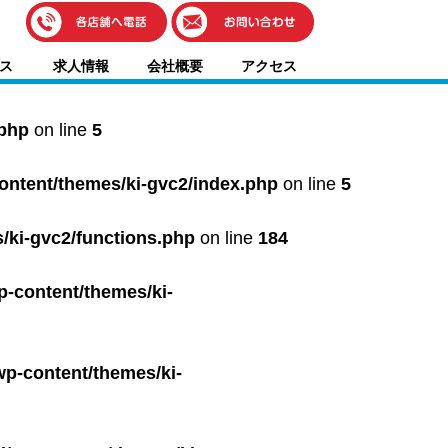
伊藤車輌（本社）
ス
求人情報
会社概要
アクセス
050-5851-0337
グッドワン浜松
050-5851-0338
.php
on line
5
浜北店
050-5851-0339
content/themes/ki-gvc2/index.php
on line
5
レスキューセンター
053-465-3535
（年中無休24h対応）
/ki-gvc2/functions.php
on line
184
p-content/themes/ki-
wp-content/themes/ki-