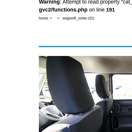
Warning
: Attempt to read property "ca
gvc2/functions.php
on line
191
home
wagonR_smile (32)