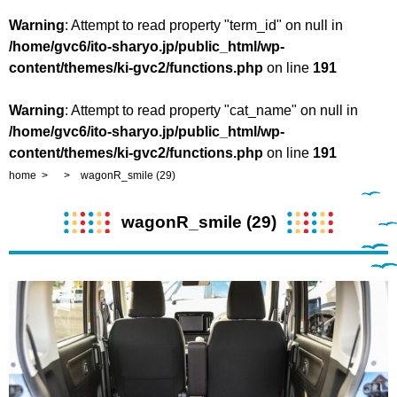
Warning
: Attempt to read property "term_id" on null in
/home/gvc6/ito-sharyo.jp/public_html/wp-
content/themes/ki-gvc2/functions.php
on line
191
Warning
: Attempt to read property "cat_name" on null in
/home/gvc6/ito-sharyo.jp/public_html/wp-
content/themes/ki-gvc2/functions.php
on line
191
home
wagonR_smile (29)
wagonR_smile (29)