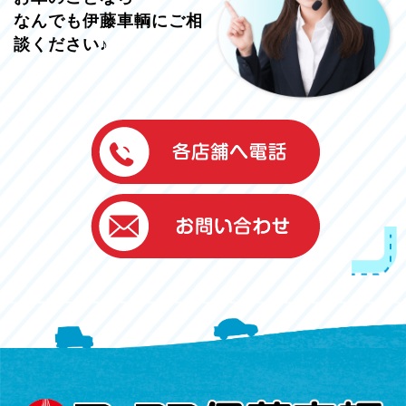
なんでも伊藤車輌にご相
談ください♪
伊藤車輌（本社）
050-5851-0337
グッドワン浜松
050-5851-0338
浜北店
050-5851-0339
レスキューセンター
053-465-3535
（年中無休24h対応）