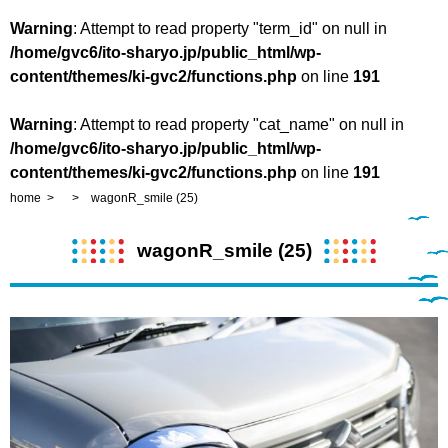
Warning
: Attempt to read property "term_id" on null in
/home/gvc6/ito-sharyo.jp/public_html/wp-
content/themes/ki-gvc2/functions.php
on line
191
Warning
: Attempt to read property "cat_name" on null in
/home/gvc6/ito-sharyo.jp/public_html/wp-
content/themes/ki-gvc2/functions.php
on line
191
home
wagonR_smile (25)
wagonR_smile (25)