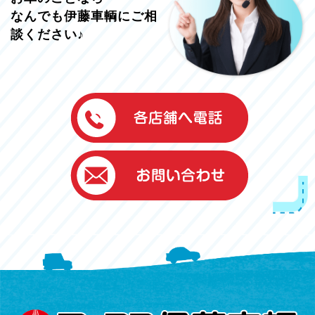
なんでも伊藤車輌にご相
談ください♪
伊藤車輌（本社）
050-5851-0337
グッドワン浜松
050-5851-0338
浜北店
050-5851-0339
レスキューセンター
053-465-3535
（年中無休24h対応）