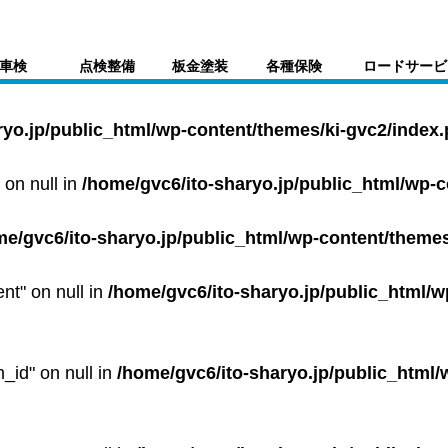
車検
点検整備
板金塗装
各種保険
ロードサービ
ryo.jp/public_html/wp-content/themes/ki-gvc2/index
 on null in
/home/gvc6/ito-sharyo.jp/public_html/wp-
me/gvc6/ito-sharyo.jp/public_html/wp-content/themes
ent" on null in
/home/gvc6/ito-sharyo.jp/public_html/w
m_id" on null in
/home/gvc6/ito-sharyo.jp/public_html/