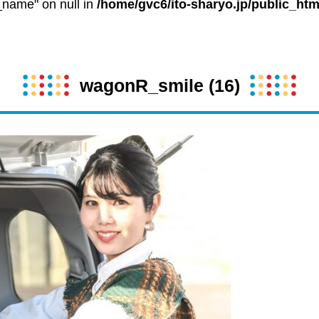
t_name" on null in
/home/gvc6/ito-sharyo.jp/public_htm
wagonR_smile (16)