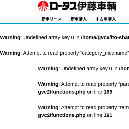
新車リース
新車購入
中古車購入
Warning
: Undefined array key 0 in
/home/gvc6/ito-sha
Warning
: Attempt to read property "category_nicename"
Warning
: Undefined array key 0 in
/ho
Warning
: Attempt to read property "par
gvc2/functions.php
on line
185
Warning
: Attempt to read property "ter
gvc2/functions.php
on line
191