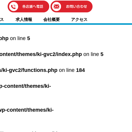
伊藤車輌（本社）
ス
求人情報
会社概要
アクセス
050-5851-0337
グッドワン浜松
050-5851-0338
.php
on line
5
浜北店
050-5851-0339
content/themes/ki-gvc2/index.php
on line
5
レスキューセンター
053-465-3535
（年中無休24h対応）
/ki-gvc2/functions.php
on line
184
p-content/themes/ki-
wp-content/themes/ki-