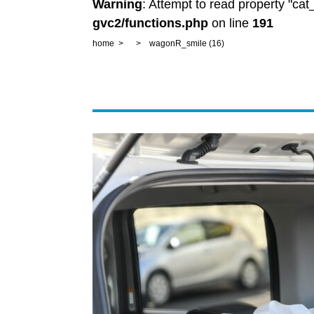
Warning
: Attempt to read property "ca
gvc2/functions.php
on line
191
home
wagonR_smile (16)