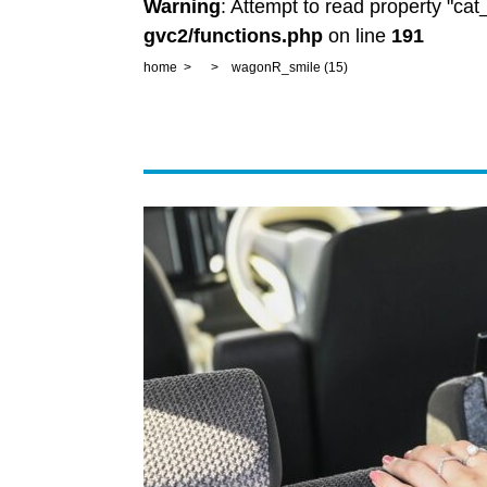
Warning
: Attempt to read property "ca
gvc2/functions.php
on line
191
home
wagonR_smile (15)