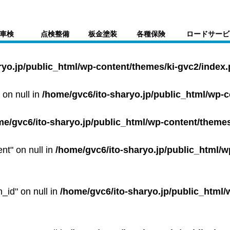
車検
点検整備
板金塗装
各種保険
ロードサービ
ryo.jp/public_html/wp-content/themes/ki-gvc2/index
 on null in
/home/gvc6/ito-sharyo.jp/public_html/wp-
me/gvc6/ito-sharyo.jp/public_html/wp-content/themes
ent" on null in
/home/gvc6/ito-sharyo.jp/public_html/w
m_id" on null in
/home/gvc6/ito-sharyo.jp/public_html/