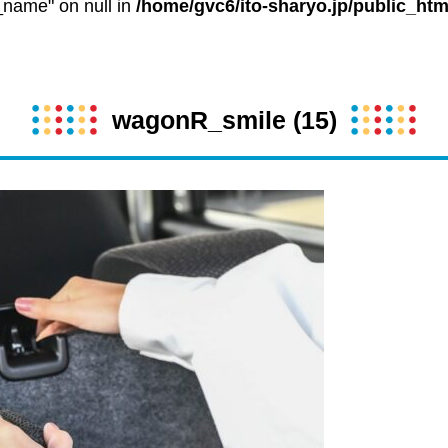
t_name" on null in
/home/gvc6/ito-sharyo.jp/public_htm
wagonR_smile (15)