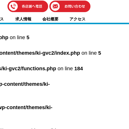
伊藤車輌（本社）
ス
求人情報
会社概要
アクセス
050-5851-0337
グッドワン浜松
050-5851-0338
.php
on line
5
浜北店
050-5851-0339
content/themes/ki-gvc2/index.php
on line
5
レスキューセンター
053-465-3535
（年中無休24h対応）
/ki-gvc2/functions.php
on line
184
p-content/themes/ki-
wp-content/themes/ki-