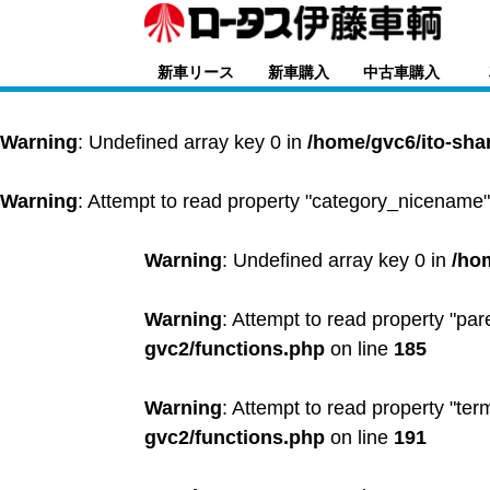
新車リース
新車購入
中古車購入
Warning
: Undefined array key 0 in
/home/gvc6/ito-sha
Warning
: Attempt to read property "category_nicename"
Warning
: Undefined array key 0 in
/ho
Warning
: Attempt to read property "par
gvc2/functions.php
on line
185
Warning
: Attempt to read property "ter
gvc2/functions.php
on line
191