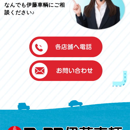
なんでも伊藤車輌にご相
談ください♪
伊藤車輌（本社）
050-5851-0337
グッドワン浜松
050-5851-0338
浜北店
050-5851-0339
レスキューセンター
053-465-3535
（年中無休24h対応）