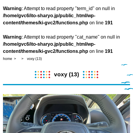
Warning
: Attempt to read property "term_id" on null in
/home/gvc6/ito-sharyo.jp/public_html/wp-
content/themes/ki-gvc2/functions.php
on line
191
Warning
: Attempt to read property "cat_name" on null in
/home/gvc6/ito-sharyo.jp/public_html/wp-
content/themes/ki-gvc2/functions.php
on line
191
home
voxy (13)
voxy (13)