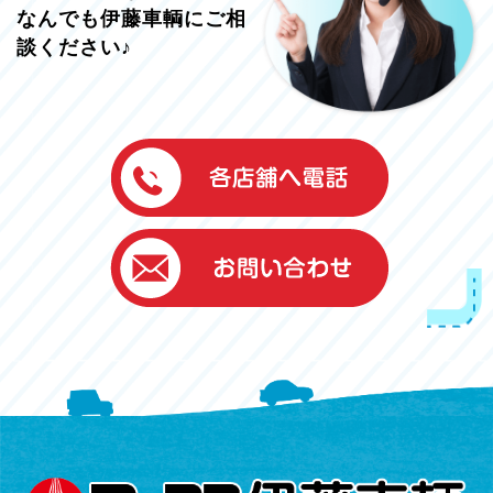
なんでも伊藤車輌にご相
談ください♪
伊藤車輌（本社）
050-5851-0337
グッドワン浜松
050-5851-0338
浜北店
050-5851-0339
レスキューセンター
053-465-3535
（年中無休24h対応）