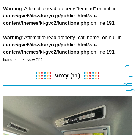
Warning
: Attempt to read property "term_id" on null in
/home/gvc6/ito-sharyo.jp/public_html/wp-
content/themes/ki-gvc2/functions.php
on line
191
Warning
: Attempt to read property "cat_name" on null in
/home/gvc6/ito-sharyo.jp/public_html/wp-
content/themes/ki-gvc2/functions.php
on line
191
home
voxy (11)
voxy (11)