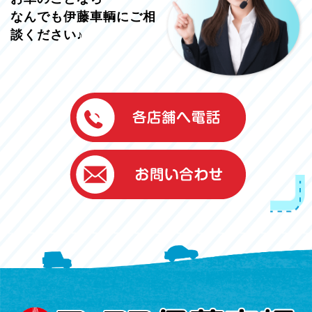
なんでも伊藤車輌にご相
談ください♪
伊藤車輌（本社）
050-5851-0337
グッドワン浜松
050-5851-0338
浜北店
050-5851-0339
レスキューセンター
053-465-3535
（年中無休24h対応）