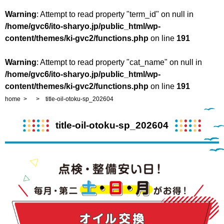
Warning
: Attempt to read property "term_id" on null in
/home/gvc6/ito-sharyo.jp/public_html/wp-
content/themes/ki-gvc2/functions.php
on line
191
Warning
: Attempt to read property "cat_name" on null in
/home/gvc6/ito-sharyo.jp/public_html/wp-
content/themes/ki-gvc2/functions.php
on line
191
home
title-oil-otoku-sp_202604
title-oil-otoku-sp_202604