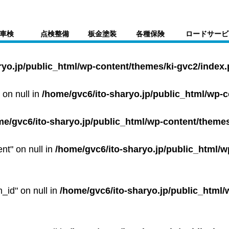
車検
点検整備
板金塗装
各種保険
ロードサービ
ryo.jp/public_html/wp-content/themes/ki-gvc2/index
 on null in
/home/gvc6/ito-sharyo.jp/public_html/wp-
me/gvc6/ito-sharyo.jp/public_html/wp-content/themes
ent" on null in
/home/gvc6/ito-sharyo.jp/public_html/w
m_id" on null in
/home/gvc6/ito-sharyo.jp/public_html/