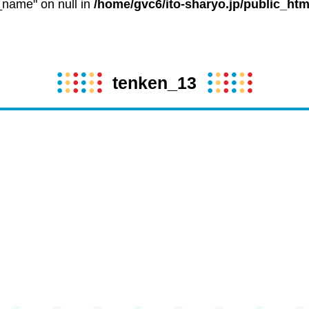
t_name" on null in
/home/gvc6/ito-sharyo.jp/public_htm
tenken_13