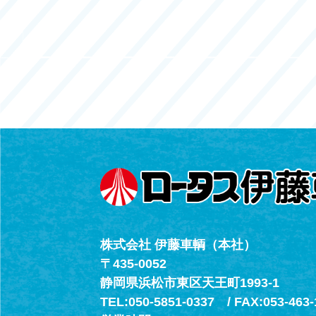
050-5851-0338
浜北店
050-5851-0339
レスキューセン
053-465-3535
（年中無休24h
株式会社 伊藤車輌（本社）
〒435-0052
静岡県浜松市東区天王町1993-1
TEL:050-5851-0337 / FAX:053-463-