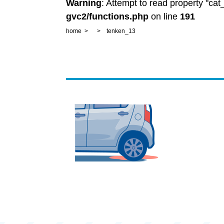
Warning
: Attempt to read property "ca
gvc2/functions.php
on line
191
home
tenken_13