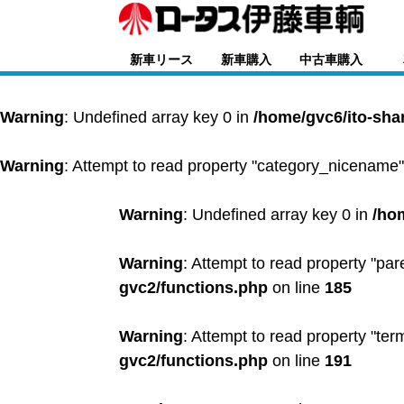
新車リース
新車購入
中古車購入
Warning
: Undefined array key 0 in
/home/gvc6/ito-sha
Warning
: Attempt to read property "category_nicename"
Warning
: Undefined array key 0 in
/ho
Warning
: Attempt to read property "par
gvc2/functions.php
on line
185
Warning
: Attempt to read property "ter
gvc2/functions.php
on line
191