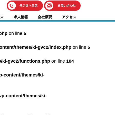
伊藤車輌（本社）
ス
求人情報
会社概要
アクセス
050-5851-0337
グッドワン浜松
050-5851-0338
.php
on line
5
浜北店
050-5851-0339
content/themes/ki-gvc2/index.php
on line
5
レスキューセンター
053-465-3535
（年中無休24h対応）
/ki-gvc2/functions.php
on line
184
p-content/themes/ki-
wp-content/themes/ki-