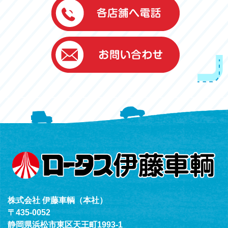
伊藤車輌（本社）
050-5851-0337
グッドワン浜松
050-5851-0338
浜北店
050-5851-0339
レスキューセンター
053-465-3535
（年中無休24h対応）
株式会社 伊藤車輌（本社）
〒435-0052
静岡県浜松市東区天王町1993-1