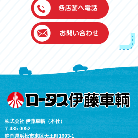
伊藤車輌（本社）
050-5851-0337
グッドワン浜松
050-5851-0338
浜北店
050-5851-0339
レスキューセンター
053-465-3535
（年中無休24h対応）
株式会社 伊藤車輌（本社）
〒435-0052
静岡県浜松市東区天王町1993-1