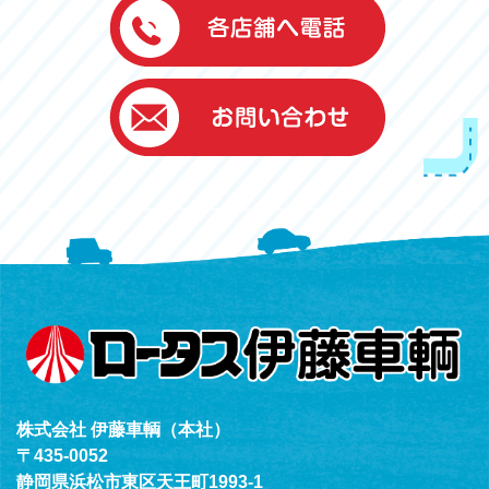
伊藤車輌（本社）
050-5851-0337
グッドワン浜松
050-5851-0338
浜北店
050-5851-0339
レスキューセンター
053-465-3535
（年中無休24h対応）
株式会社 伊藤車輌（本社）
〒435-0052
静岡県浜松市東区天王町1993-1