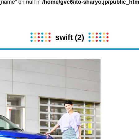
t_name" on null in
/home/gvc6/ito-sharyo.jp/public_htm
swift (2)