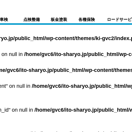
車検
点検整備
板金塗装
各種保険
ロードサービ
ryo.jp/public_html/wp-content/themes/ki-gvc2/index
 on null in
/home/gvc6/ito-sharyo.jp/public_html/wp-
me/gvc6/ito-sharyo.jp/public_html/wp-content/themes
ent" on null in
/home/gvc6/ito-sharyo.jp/public_html/w
m_id" on null in
/home/gvc6/ito-sharyo.jp/public_html/