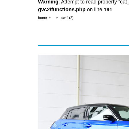
Warning
: Attempt to read property "ca
gvc2/functions.php
on line
191
home
swift (2)