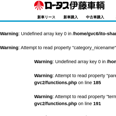
新車リース
新車購入
中古車購入
Warning
: Undefined array key 0 in
/home/gvc6/ito-sha
Warning
: Attempt to read property "category_nicename"
Warning
: Undefined array key 0 in
/ho
Warning
: Attempt to read property "par
gvc2/functions.php
on line
185
Warning
: Attempt to read property "ter
gvc2/functions.php
on line
191