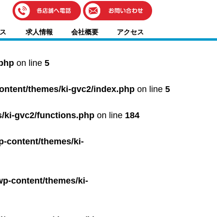
伊藤車輌（本社）
ス
求人情報
会社概要
アクセス
050-5851-0337
グッドワン浜松
050-5851-0338
.php
on line
5
浜北店
050-5851-0339
content/themes/ki-gvc2/index.php
on line
5
レスキューセンター
053-465-3535
（年中無休24h対応）
/ki-gvc2/functions.php
on line
184
p-content/themes/ki-
wp-content/themes/ki-