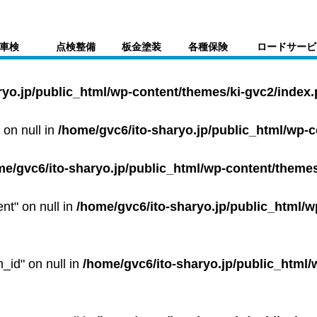
車検
点検整備
板金塗装
各種保険
ロードサービ
ryo.jp/public_html/wp-content/themes/ki-gvc2/index
 on null in
/home/gvc6/ito-sharyo.jp/public_html/wp-
me/gvc6/ito-sharyo.jp/public_html/wp-content/themes
ent" on null in
/home/gvc6/ito-sharyo.jp/public_html/w
m_id" on null in
/home/gvc6/ito-sharyo.jp/public_html/