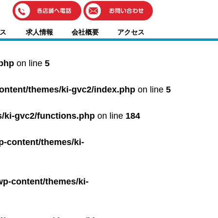
伊藤車輌（本社）
ス
求人情報
会社概要
アクセス
050-5851-0337
グッドワン浜松
050-5851-0338
.php
on line
5
浜北店
050-5851-0339
content/themes/ki-gvc2/index.php
on line
5
レスキューセンター
053-465-3535
（年中無休24h対応）
/ki-gvc2/functions.php
on line
184
p-content/themes/ki-
wp-content/themes/ki-