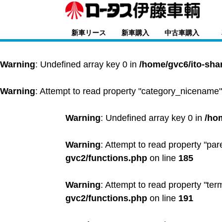
新車リース
新車購入
中古車購入
Warning
: Undefined array key 0 in
/home/gvc6/ito-sha
Warning
: Attempt to read property "category_nicename"
Warning
: Undefined array key 0 in
/ho
Warning
: Attempt to read property "par
gvc2/functions.php
on line
185
Warning
: Attempt to read property "ter
gvc2/functions.php
on line
191