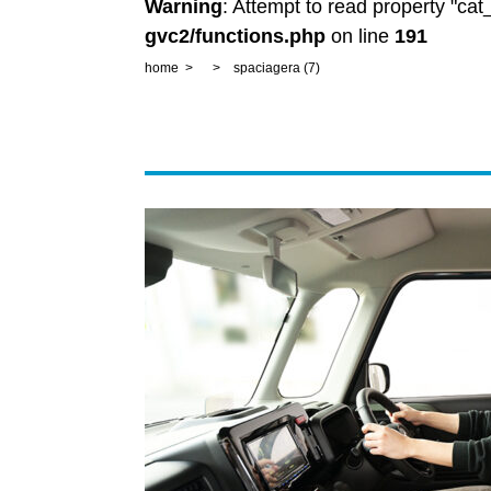
Warning
: Attempt to read property "ca
gvc2/functions.php
on line
191
home
spaciagera (7)