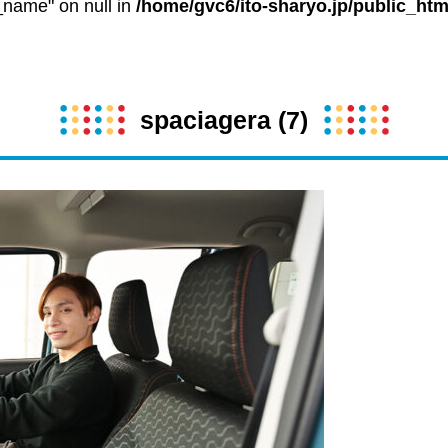
t_name" on null in
/home/gvc6/ito-sharyo.jp/public_htm
spaciagera (7)