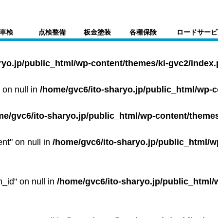
車検
点検整備
板金塗装
各種保険
ロードサービ
ryo.jp/public_html/wp-content/themes/ki-gvc2/index
 on null in
/home/gvc6/ito-sharyo.jp/public_html/wp-
me/gvc6/ito-sharyo.jp/public_html/wp-content/themes
ent" on null in
/home/gvc6/ito-sharyo.jp/public_html/w
m_id" on null in
/home/gvc6/ito-sharyo.jp/public_html/