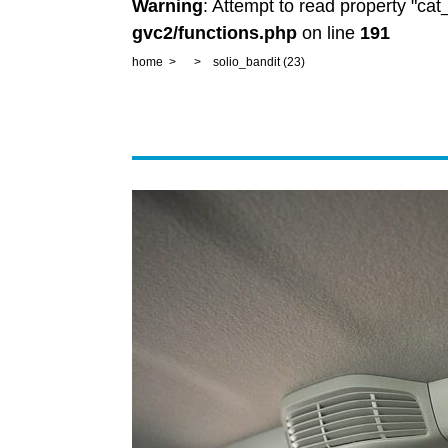
Warning
: Attempt to read property "ca
gvc2/functions.php
on line
191
home
solio_bandit (23)