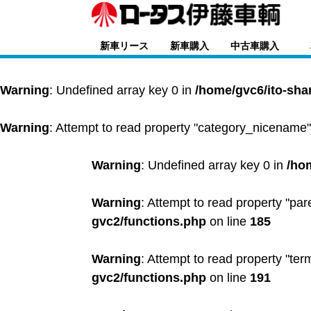
新車リース
新車購入
中古車購入
Warning
: Undefined array key 0 in
/home/gvc6/ito-sha
Warning
: Attempt to read property "category_nicename"
Warning
: Undefined array key 0 in
/ho
Warning
: Attempt to read property "par
gvc2/functions.php
on line
185
Warning
: Attempt to read property "ter
gvc2/functions.php
on line
191