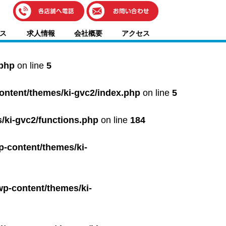
伊藤車輌（本社）
ス
求人情報
会社概要
アクセス
050-5851-0337
グッドワン浜松
050-5851-0338
.php
on line
5
浜北店
050-5851-0339
content/themes/ki-gvc2/index.php
on line
5
レスキューセンター
053-465-3535
（年中無休24h対応）
/ki-gvc2/functions.php
on line
184
p-content/themes/ki-
wp-content/themes/ki-