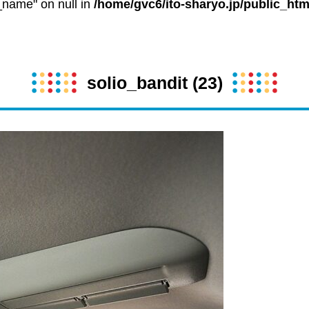
t_name" on null in
/home/gvc6/ito-sharyo.jp/public_htm
solio_bandit (23)