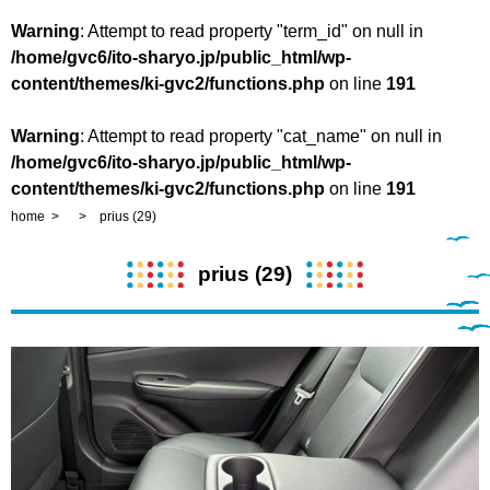
Warning
: Attempt to read property "term_id" on null in
/home/gvc6/ito-sharyo.jp/public_html/wp-
content/themes/ki-gvc2/functions.php
on line
191
Warning
: Attempt to read property "cat_name" on null in
/home/gvc6/ito-sharyo.jp/public_html/wp-
content/themes/ki-gvc2/functions.php
on line
191
home
prius (29)
prius (29)