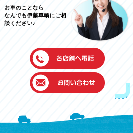
お車のことなら
なんでも伊藤車輌にご相
談ください♪
伊藤車輌（本社）
050-5851-0337
グッドワン浜松
050-5851-0338
浜北店
050-5851-0339
レスキューセンター
053-465-3535
（年中無休24h対応）