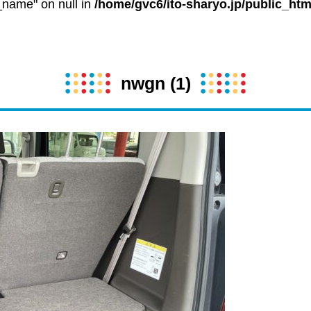
t_name" on null in
/home/gvc6/ito-sharyo.jp/public_htm
nwgn (1)