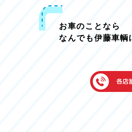
お車のことなら
なんでも伊藤車輌
伊藤車輌（本社
050-5851-0337
グッドワン浜松
050-5851-0338
浜北店
050-5851-0339