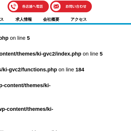
伊藤車輌（本社）
ス
求人情報
会社概要
アクセス
050-5851-0337
グッドワン浜松
050-5851-0338
.php
on line
5
浜北店
050-5851-0339
content/themes/ki-gvc2/index.php
on line
5
レスキューセンター
053-465-3535
（年中無休24h対応）
/ki-gvc2/functions.php
on line
184
p-content/themes/ki-
wp-content/themes/ki-