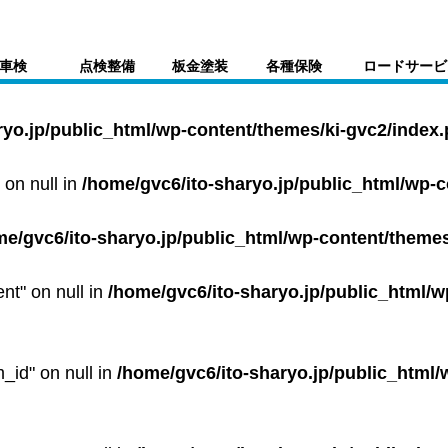
車検
点検整備
板金塗装
各種保険
ロードサービ
ryo.jp/public_html/wp-content/themes/ki-gvc2/index
 on null in
/home/gvc6/ito-sharyo.jp/public_html/wp-
me/gvc6/ito-sharyo.jp/public_html/wp-content/themes
ent" on null in
/home/gvc6/ito-sharyo.jp/public_html/w
m_id" on null in
/home/gvc6/ito-sharyo.jp/public_html/