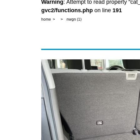
Warning
: Attempt to read property "ca
gvc2/functions.php
on line
191
home
nwgn (1)