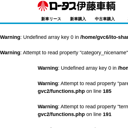
新車リース
新車購入
中古車購入
Warning
: Undefined array key 0 in
/home/gvc6/ito-sha
Warning
: Attempt to read property "category_nicename"
Warning
: Undefined array key 0 in
/ho
Warning
: Attempt to read property "par
gvc2/functions.php
on line
185
Warning
: Attempt to read property "ter
gvc2/functions.php
on line
191