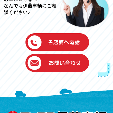
なんでも伊藤車輌にご相
談ください♪
伊藤車輌（本社）
050-5851-0337
グッドワン浜松
050-5851-0338
浜北店
050-5851-0339
レスキューセンター
053-465-3535
（年中無休24h対応）