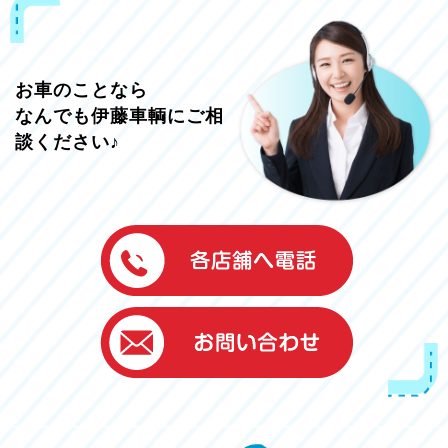
お車のことなら
なんでも伊藤車輌にご相
談ください♪
伊藤車輌（本社）
050-5851-0337
グッドワン浜松
050-5851-0338
浜北店
050-5851-0339
レスキューセンター
053-465-3535