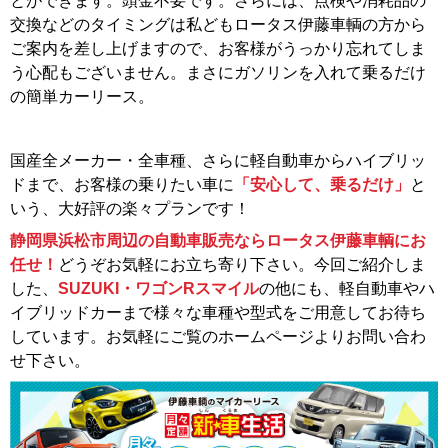
とができます。頭金不要です。さらには、点検や消耗品の
交換などのタイミングは私どもロータス伊藤車輌の方から
ご案内を差し上げますので、お客様がうっかり忘れてしま
う心配もございません。まさにガソリンを入れて乗るだけ
の簡単カーリース。
国産全メーカー・全車種、さらに軽自動車からハイブリッ
ドまで、お客様の乗りたい車に
「安心して、乗るだけ」
と
いう、大好評の楽々プランです！
静岡県浜松市周辺の自動車販売ならロータス伊藤車輌にお
任せ！
どうぞお気軽にお立ち寄り下さい。今回ご紹介しま
した、
SUZUKI・ワゴンRスマイル
の他にも、軽自動車やハ
イブリッドカーまで様々な車種や型式をご用意してお待ち
しています。お気軽にご覧のホームページよりお問い合わ
せ下さい。