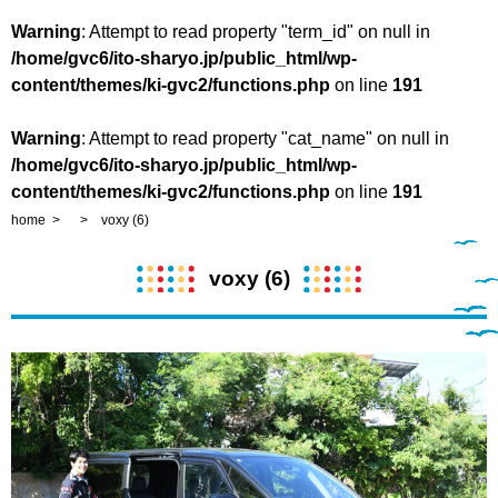
Warning
: Attempt to read property "term_id" on null in
/home/gvc6/ito-sharyo.jp/public_html/wp-
content/themes/ki-gvc2/functions.php
on line
191
Warning
: Attempt to read property "cat_name" on null in
/home/gvc6/ito-sharyo.jp/public_html/wp-
content/themes/ki-gvc2/functions.php
on line
191
home
voxy (6)
voxy (6)