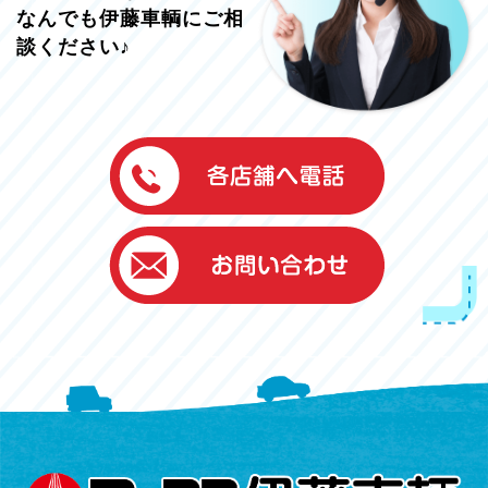
なんでも伊藤車輌にご相
談ください♪
伊藤車輌（本社）
050-5851-0337
グッドワン浜松
050-5851-0338
浜北店
050-5851-0339
レスキューセンター
053-465-3535
（年中無休24h対応）