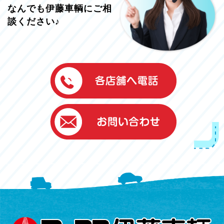
なんでも伊藤車輌にご相
談ください♪
伊藤車輌（本社）
050-5851-0337
グッドワン浜松
050-5851-0338
浜北店
050-5851-0339
レスキューセンター
053-465-3535
（年中無休24h対応）