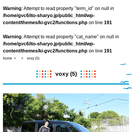
Warning
: Attempt to read property "term_id" on null in
/home/gvc6/ito-sharyo.jp/public_html/wp-
content/themes/ki-gvc2/functions.php
on line
191
Warning
: Attempt to read property "cat_name" on null in
/home/gvc6/ito-sharyo.jp/public_html/wp-
content/themes/ki-gvc2/functions.php
on line
191
home
voxy (5)
voxy (5)