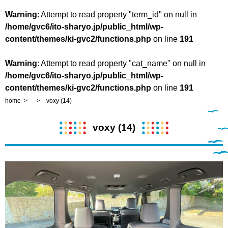
Warning
: Attempt to read property "term_id" on null in
/home/gvc6/ito-sharyo.jp/public_html/wp-
content/themes/ki-gvc2/functions.php
on line
191
Warning
: Attempt to read property "cat_name" on null in
/home/gvc6/ito-sharyo.jp/public_html/wp-
content/themes/ki-gvc2/functions.php
on line
191
home
voxy (14)
voxy (14)