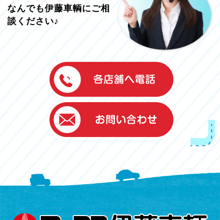
なんでも伊藤車輌にご相
談ください♪
伊藤車輌（本社）
050-5851-0337
グッドワン浜松
050-5851-0338
浜北店
050-5851-0339
レスキューセンター
053-465-3535
（年中無休24h対応）