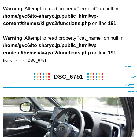
Warning
: Attempt to read property "term_id" on null in
/home/gvc6/ito-sharyo.jp/public_html/wp-
content/themes/ki-gvc2/functions.php
on line
191
Warning
: Attempt to read property "cat_name" on null in
/home/gvc6/ito-sharyo.jp/public_html/wp-
content/themes/ki-gvc2/functions.php
on line
191
home
DSC_6751
DSC_6751