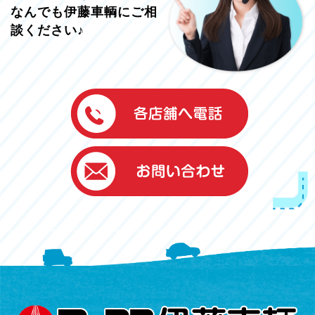
なんでも伊藤車輌にご相
談ください♪
伊藤車輌（本社）
050-5851-0337
グッドワン浜松
050-5851-0338
浜北店
050-5851-0339
レスキューセンター
053-465-3535
（年中無休24h対応）