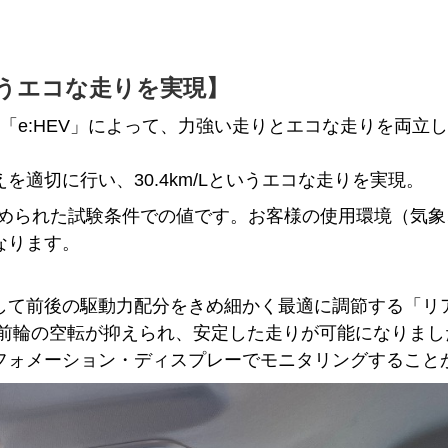
Lというエコな走りを実現】
「e:HEV」によって、力強い走りとエコな走りを両立
適切に行い、30.4km/Lというエコな走りを実現。
定められた試験条件での値です。お客様の使用環境（気
なります。
して前後の駆動力配分をきめ細かく最適に調節する「リア
、前輪の空転が抑えられ、安定した走りが可能になりまし
フォメーション・ディスプレーでモニタリングすること