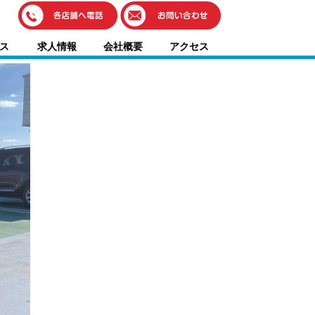
伊藤車輌（本社）
ス
求人情報
会社概要
アクセス
050-5851-0337
グッドワン浜松
050-5851-0338
浜北店
050-5851-0339
レスキューセンター
053-465-3535
（年中無休24h対応）