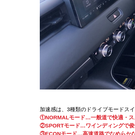
加速感は、3種類のドライブモードス
①NORMALモード…一般道で快適・
②SPORTモード…ワインディングで
③ECONモード…高速道路でなめらか