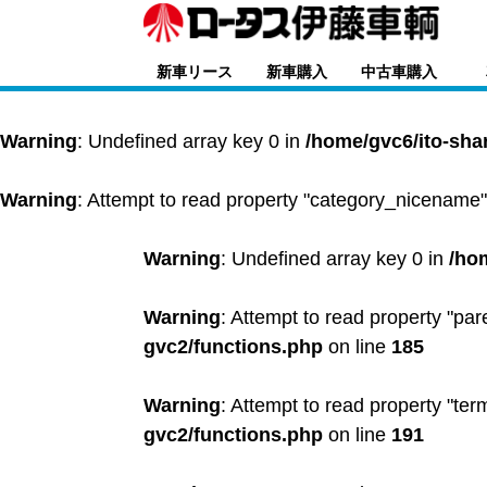
新車リース
新車購入
中古車購入
Warning
: Undefined array key 0 in
/home/gvc6/ito-sha
Warning
: Attempt to read property "category_nicename"
Warning
: Undefined array key 0 in
/ho
Warning
: Attempt to read property "par
gvc2/functions.php
on line
185
Warning
: Attempt to read property "ter
gvc2/functions.php
on line
191