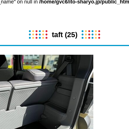
t_name" on null in
/home/gvc6/ito-sharyo.jp/public_htm
taft (25)