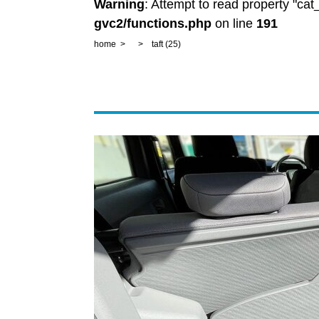
Warning
: Attempt to read property "ca
gvc2/functions.php
on line
191
home
taft (25)