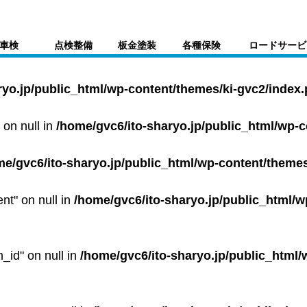
車検
点検整備
板金塗装
各種保険
ロードサービ
ryo.jp/public_html/wp-content/themes/ki-gvc2/index
 on null in
/home/gvc6/ito-sharyo.jp/public_html/wp-
me/gvc6/ito-sharyo.jp/public_html/wp-content/themes
ent" on null in
/home/gvc6/ito-sharyo.jp/public_html/w
m_id" on null in
/home/gvc6/ito-sharyo.jp/public_html/