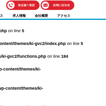
伊藤車輌（本社）
ス
求人情報
会社概要
アクセス
050-5851-0337
グッドワン浜松
050-5851-0338
.php
on line
5
浜北店
050-5851-0339
content/themes/ki-gvc2/index.php
on line
5
レスキューセンター
053-465-3535
（年中無休24h対応）
/ki-gvc2/functions.php
on line
184
p-content/themes/ki-
wp-content/themes/ki-