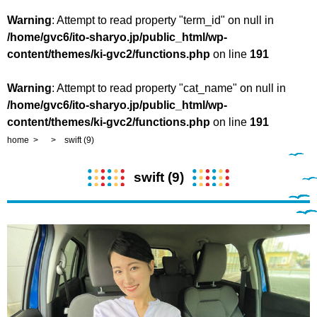
Warning
: Attempt to read property "term_id" on null in
/home/gvc6/ito-sharyo.jp/public_html/wp-
content/themes/ki-gvc2/functions.php
on line
191
Warning
: Attempt to read property "cat_name" on null in
/home/gvc6/ito-sharyo.jp/public_html/wp-
content/themes/ki-gvc2/functions.php
on line
191
home
swift (9)
swift (9)