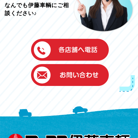
なんでも伊藤車輌にご相
談ください♪
伊藤車輌（本社）
050-5851-0337
グッドワン浜松
050-5851-0338
浜北店
050-5851-0339
レスキューセンター
053-465-3535
（年中無休24h対応）