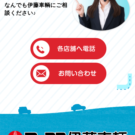
なんでも伊藤車輌にご相
談ください♪
伊藤車輌（本社）
050-5851-0337
グッドワン浜松
050-5851-0338
浜北店
050-5851-0339
レスキューセンター
053-465-3535
（年中無休24h対応）