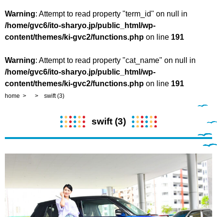
Warning
: Attempt to read property "term_id" on null in
/home/gvc6/ito-sharyo.jp/public_html/wp-
content/themes/ki-gvc2/functions.php
on line
191
Warning
: Attempt to read property "cat_name" on null in
/home/gvc6/ito-sharyo.jp/public_html/wp-
content/themes/ki-gvc2/functions.php
on line
191
home
swift (3)
swift (3)