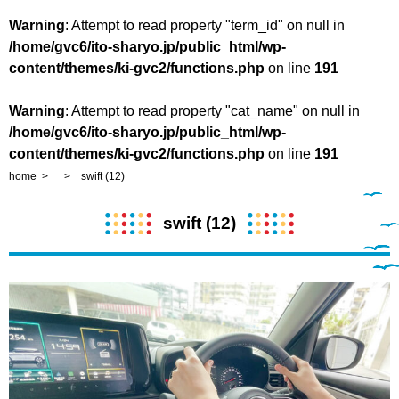
Warning
: Attempt to read property "term_id" on null in
/home/gvc6/ito-sharyo.jp/public_html/wp-
content/themes/ki-gvc2/functions.php
on line
191
Warning
: Attempt to read property "cat_name" on null in
/home/gvc6/ito-sharyo.jp/public_html/wp-
content/themes/ki-gvc2/functions.php
on line
191
home
swift (12)
swift (12)