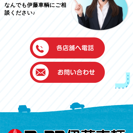
なんでも伊藤車輌にご相
談ください♪
伊藤車輌（本社）
050-5851-0337
グッドワン浜松
050-5851-0338
浜北店
050-5851-0339
レスキューセンター
053-465-3535
（年中無休24h対応）