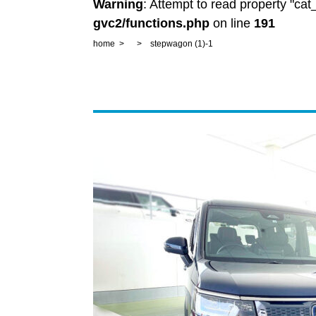
Warning
: Attempt to read property "ca
gvc2/functions.php
on line
191
home
stepwagon (1)-1