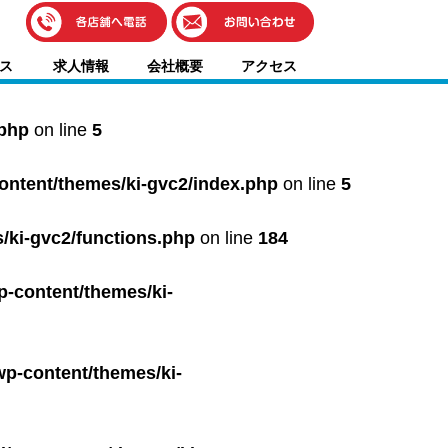
伊藤車輌（本社）
ス
求人情報
会社概要
アクセス
050-5851-0337
グッドワン浜松
050-5851-0338
.php
on line
5
浜北店
050-5851-0339
content/themes/ki-gvc2/index.php
on line
5
レスキューセンター
053-465-3535
（年中無休24h対応）
/ki-gvc2/functions.php
on line
184
p-content/themes/ki-
wp-content/themes/ki-