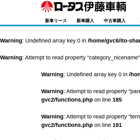
新車リース
新車購入
中古車購入
Warning
: Undefined array key 0 in
/home/gvc6/ito-sha
Warning
: Attempt to read property "category_nicename"
Warning
: Undefined array key 0 in
/ho
Warning
: Attempt to read property "par
gvc2/functions.php
on line
185
Warning
: Attempt to read property "ter
gvc2/functions.php
on line
191