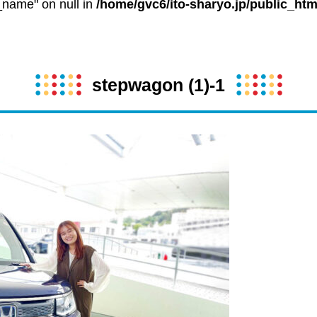
t_name" on null in
/home/gvc6/ito-sharyo.jp/public_htm
stepwagon (1)-1