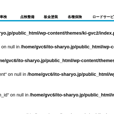
車検
点検整備
板金塗装
各種保険
ロードサービ
ryo.jp/public_html/wp-content/themes/ki-gvc2/index
 on null in
/home/gvc6/ito-sharyo.jp/public_html/wp-
me/gvc6/ito-sharyo.jp/public_html/wp-content/themes
ent" on null in
/home/gvc6/ito-sharyo.jp/public_html/w
m_id" on null in
/home/gvc6/ito-sharyo.jp/public_html/