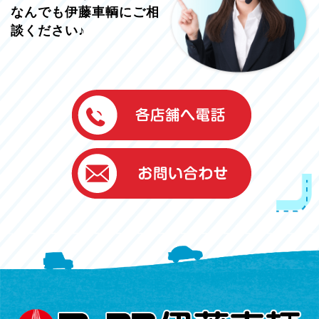
なんでも伊藤車輌にご相
談ください♪
伊藤車輌（本社）
050-5851-0337
グッドワン浜松
050-5851-0338
浜北店
050-5851-0339
レスキューセンター
053-465-3535
（年中無休24h対応）