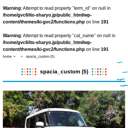
Warning
: Attempt to read property "term_id" on null in
/home/gvc6/ito-sharyo.jp/public_html/wp-
content/themes/ki-gvc2/functions.php
on line
191
Warning
: Attempt to read property "cat_name" on null in
/home/gvc6/ito-sharyo.jp/public_html/wp-
content/themes/ki-gvc2/functions.php
on line
191
home
spacia_custom (5)
spacia_custom (5)