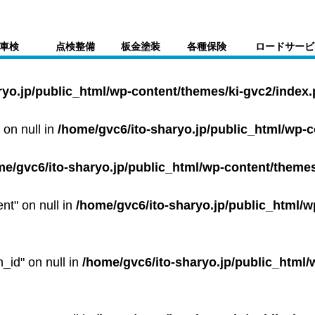
車検
点検整備
板金塗装
各種保険
ロードサービ
ryo.jp/public_html/wp-content/themes/ki-gvc2/index
 on null in
/home/gvc6/ito-sharyo.jp/public_html/wp-
me/gvc6/ito-sharyo.jp/public_html/wp-content/themes
ent" on null in
/home/gvc6/ito-sharyo.jp/public_html/w
m_id" on null in
/home/gvc6/ito-sharyo.jp/public_html/