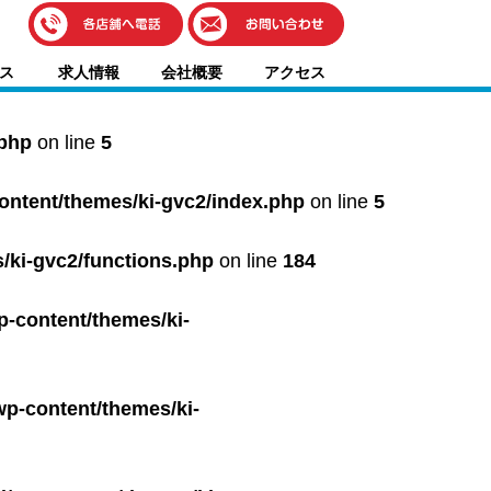
伊藤車輌（本社）
ス
求人情報
会社概要
アクセス
050-5851-0337
グッドワン浜松
050-5851-0338
.php
on line
5
浜北店
050-5851-0339
content/themes/ki-gvc2/index.php
on line
5
レスキューセンター
053-465-3535
（年中無休24h対応）
/ki-gvc2/functions.php
on line
184
p-content/themes/ki-
wp-content/themes/ki-