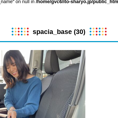
t_name" on null in
/home/gvc6/ito-sharyo.jp/public_htm
spacia_base (30)