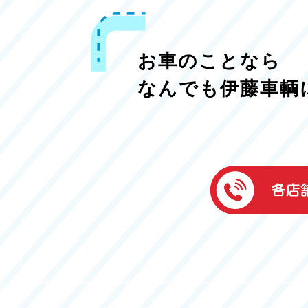
お車のことなら
なんでも伊藤車輌
伊藤車輌（本社
050-5851-0337
グッドワン浜松
050-5851-0338
浜北店
050-5851-0339