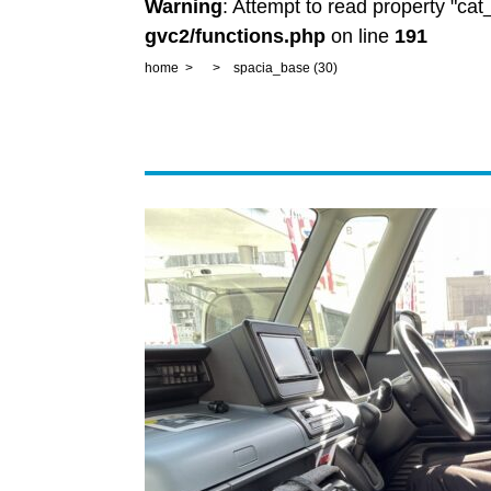
Warning
: Attempt to read property "ca
gvc2/functions.php
on line
191
home
spacia_base (30)