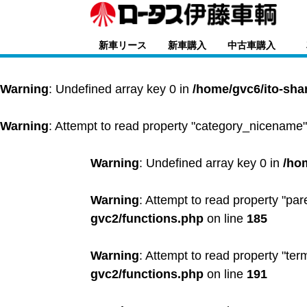
新車リース
新車購入
中古車購入
Warning
: Undefined array key 0 in
/home/gvc6/ito-sha
Warning
: Attempt to read property "category_nicename"
Warning
: Undefined array key 0 in
/ho
Warning
: Attempt to read property "par
gvc2/functions.php
on line
185
Warning
: Attempt to read property "ter
gvc2/functions.php
on line
191