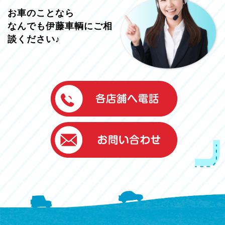
お車のことなら
なんでも伊藤車輌にご相
談ください♪
伊藤車輌（本社）
050-5851-0337
グッドワン浜松
050-5851-0338
浜北店
050-5851-0339
レスキューセンター
053-465-3535
（年中無休24h対応）