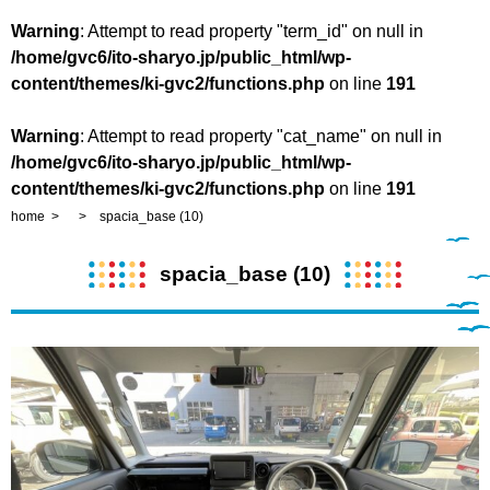
Warning
: Attempt to read property "term_id" on null in
/home/gvc6/ito-sharyo.jp/public_html/wp-
content/themes/ki-gvc2/functions.php
on line
191
Warning
: Attempt to read property "cat_name" on null in
/home/gvc6/ito-sharyo.jp/public_html/wp-
content/themes/ki-gvc2/functions.php
on line
191
home
spacia_base (10)
spacia_base (10)