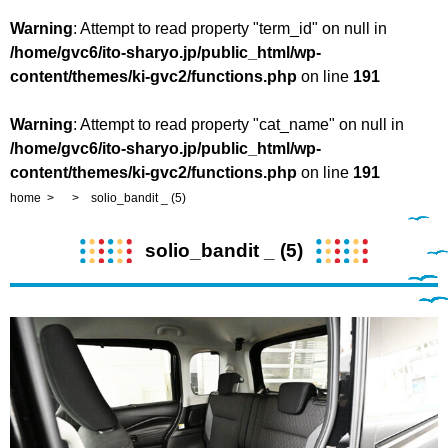
Warning
: Attempt to read property "term_id" on null in
/home/gvc6/ito-sharyo.jp/public_html/wp-
content/themes/ki-gvc2/functions.php
on line
191
Warning
: Attempt to read property "cat_name" on null in
/home/gvc6/ito-sharyo.jp/public_html/wp-
content/themes/ki-gvc2/functions.php
on line
191
home
solio_bandit _ (5)
solio_bandit _ (5)