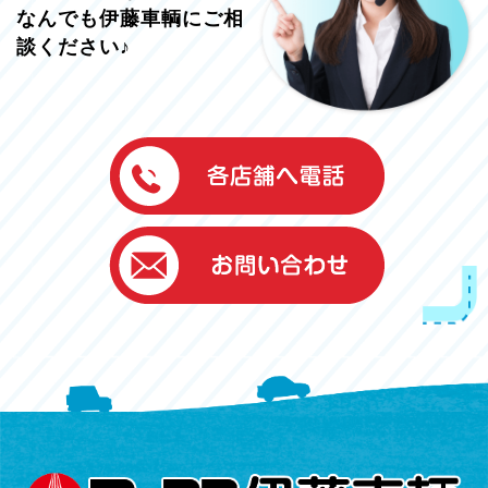
なんでも伊藤車輌にご相
談ください♪
伊藤車輌（本社）
050-5851-0337
グッドワン浜松
050-5851-0338
浜北店
050-5851-0339
レスキューセンター
053-465-3535
（年中無休24h対応）