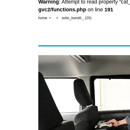
Warning
: Attempt to read property "ca
gvc2/functions.php
on line
191
home
solio_bandit _ (20)