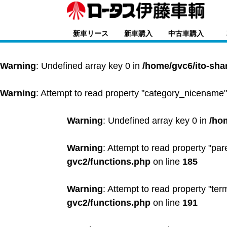
新車リース
新車購入
中古車購入
Warning
: Undefined array key 0 in
/home/gvc6/ito-sha
Warning
: Attempt to read property "category_nicename"
Warning
: Undefined array key 0 in
/ho
Warning
: Attempt to read property "par
gvc2/functions.php
on line
185
Warning
: Attempt to read property "ter
gvc2/functions.php
on line
191