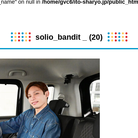
t_name" on null in
/home/gvc6/ito-sharyo.jp/public_htm
solio_bandit _ (20)