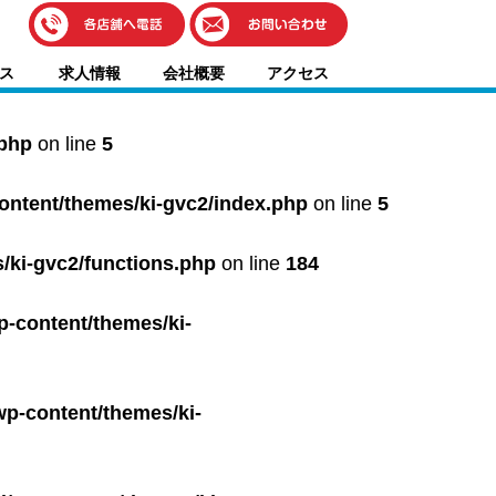
伊藤車輌（本社）
ス
求人情報
会社概要
アクセス
050-5851-0337
グッドワン浜松
050-5851-0338
.php
on line
5
浜北店
050-5851-0339
content/themes/ki-gvc2/index.php
on line
5
レスキューセンター
053-465-3535
（年中無休24h対応）
/ki-gvc2/functions.php
on line
184
p-content/themes/ki-
wp-content/themes/ki-