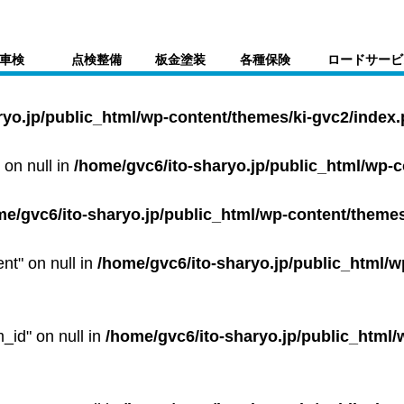
車検
点検整備
板金塗装
各種保険
ロードサービ
ryo.jp/public_html/wp-content/themes/ki-gvc2/index
 on null in
/home/gvc6/ito-sharyo.jp/public_html/wp-
me/gvc6/ito-sharyo.jp/public_html/wp-content/themes
ent" on null in
/home/gvc6/ito-sharyo.jp/public_html/w
m_id" on null in
/home/gvc6/ito-sharyo.jp/public_html/