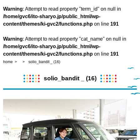
Warning
: Attempt to read property "term_id" on null in
/home/gvc6/ito-sharyo.jp/public_html/wp-
content/themes/ki-gvc2/functions.php
on line
191
Warning
: Attempt to read property "cat_name" on null in
/home/gvc6/ito-sharyo.jp/public_html/wp-
content/themes/ki-gvc2/functions.php
on line
191
home
solio_bandit _ (16)
solio_bandit _ (16)