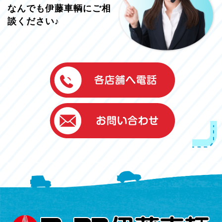
なんでも伊藤車輌にご相
談ください♪
伊藤車輌（本社）
050-5851-0337
グッドワン浜松
050-5851-0338
浜北店
050-5851-0339
レスキューセンター
053-465-3535
（年中無休24h対応）