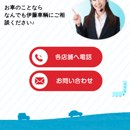
お車のことなら
なんでも伊藤車輌にご相
談ください♪
伊藤車輌（本社）
050-5851-0337
グッドワン浜松
050-5851-0338
浜北店
050-5851-0339
レスキューセンター
053-465-3535
（年中無休24h対応）