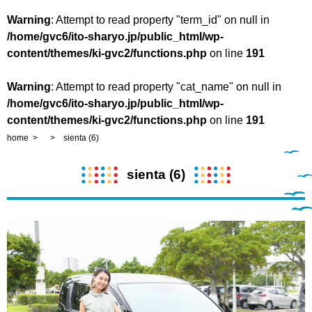
Warning
: Attempt to read property "term_id" on null in
/home/gvc6/ito-sharyo.jp/public_html/wp-
content/themes/ki-gvc2/functions.php
on line
191
Warning
: Attempt to read property "cat_name" on null in
/home/gvc6/ito-sharyo.jp/public_html/wp-
content/themes/ki-gvc2/functions.php
on line
191
home
sienta (6)
sienta (6)