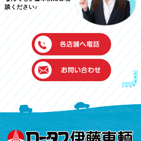
談ください♪
伊藤車輌（本社）
050-5851-0337
グッドワン浜松
050-5851-0338
浜北店
050-5851-0339
レスキューセンター
053-465-3535
（年中無休24h対応）