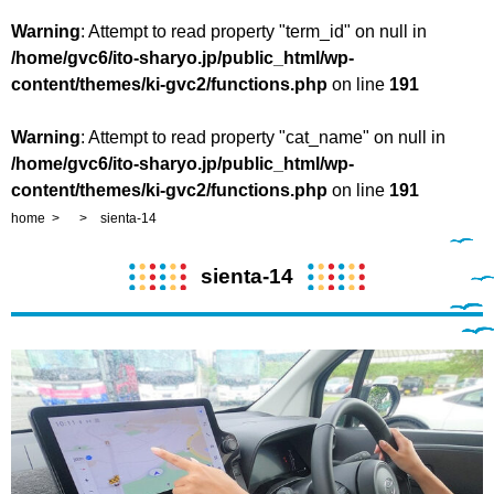
Warning
: Attempt to read property "term_id" on null in
/home/gvc6/ito-sharyo.jp/public_html/wp-
content/themes/ki-gvc2/functions.php
on line
191
Warning
: Attempt to read property "cat_name" on null in
/home/gvc6/ito-sharyo.jp/public_html/wp-
content/themes/ki-gvc2/functions.php
on line
191
home
sienta-14
sienta-14