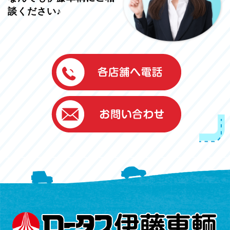
談ください♪
伊藤車輌（本社）
050-5851-0337
グッドワン浜松
050-5851-0338
浜北店
050-5851-0339
レスキューセンター
053-465-3535
（年中無休24h対応）