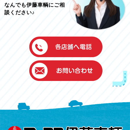
なんでも伊藤車輌にご相
談ください♪
伊藤車輌（本社）
050-5851-0337
グッドワン浜松
050-5851-0338
浜北店
050-5851-0339
レスキューセンター
053-465-3535
（年中無休24h対応）