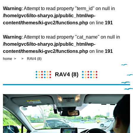
Warning
: Attempt to read property "term_id" on null in
/home/gvc6/ito-sharyo.jp/public_html/wp-
content/themes/ki-gvc2/functions.php
on line
191
Warning
: Attempt to read property "cat_name" on null in
/home/gvc6/ito-sharyo.jp/public_html/wp-
content/themes/ki-gvc2/functions.php
on line
191
home
RAV4 (8)
RAV4 (8)