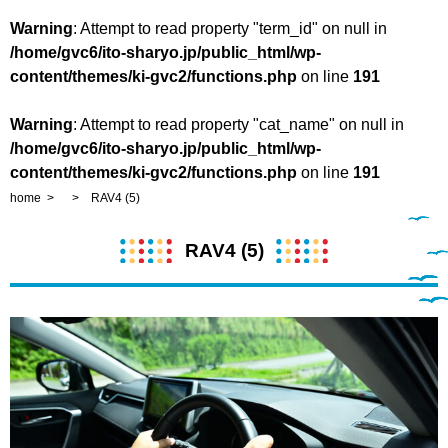
Warning
: Attempt to read property "term_id" on null in
/home/gvc6/ito-sharyo.jp/public_html/wp-
content/themes/ki-gvc2/functions.php
on line
191
Warning
: Attempt to read property "cat_name" on null in
/home/gvc6/ito-sharyo.jp/public_html/wp-
content/themes/ki-gvc2/functions.php
on line
191
home
RAV4 (5)
RAV4 (5)