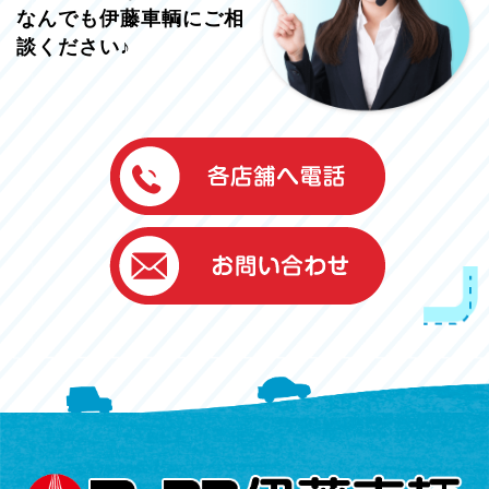
なんでも伊藤車輌にご相
談ください♪
伊藤車輌（本社）
050-5851-0337
グッドワン浜松
050-5851-0338
浜北店
050-5851-0339
レスキューセンター
053-465-3535
（年中無休24h対応）