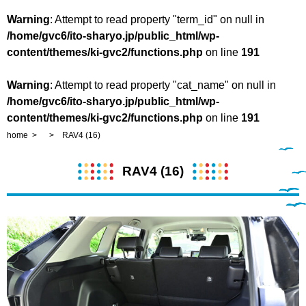
Warning
: Attempt to read property "term_id" on null in
/home/gvc6/ito-sharyo.jp/public_html/wp-
content/themes/ki-gvc2/functions.php
on line
191
Warning
: Attempt to read property "cat_name" on null in
/home/gvc6/ito-sharyo.jp/public_html/wp-
content/themes/ki-gvc2/functions.php
on line
191
home
RAV4 (16)
RAV4 (16)