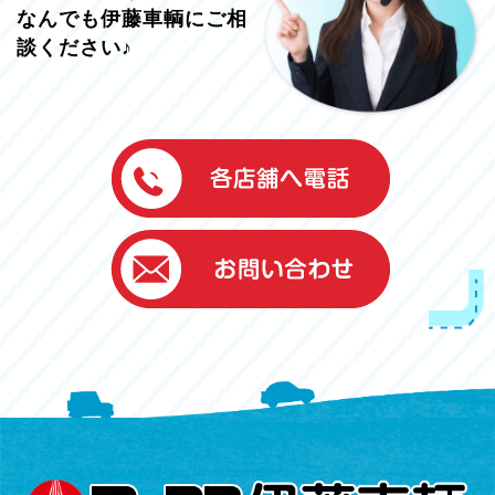
なんでも伊藤車輌にご相
談ください♪
伊藤車輌（本社）
050-5851-0337
グッドワン浜松
050-5851-0338
浜北店
050-5851-0339
レスキューセンター
053-465-3535
（年中無休24h対応）