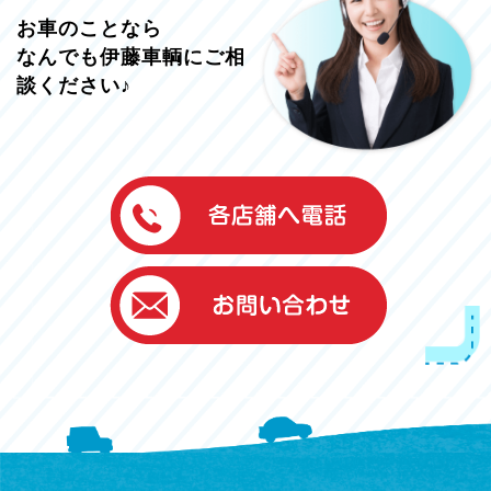
お車のことなら
なんでも伊藤車輌にご相
談ください♪
伊藤車輌（本社）
050-5851-0337
グッドワン浜松
050-5851-0338
浜北店
050-5851-0339
レスキューセンター
053-465-3535
（年中無休24h対応）