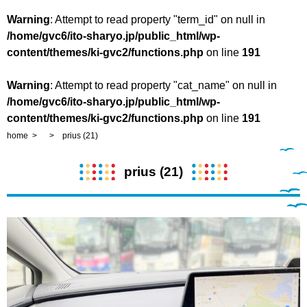
Warning
: Attempt to read property "term_id" on null in
/home/gvc6/ito-sharyo.jp/public_html/wp-
content/themes/ki-gvc2/functions.php
on line
191
Warning
: Attempt to read property "cat_name" on null in
/home/gvc6/ito-sharyo.jp/public_html/wp-
content/themes/ki-gvc2/functions.php
on line
191
home
prius (21)
prius (21)