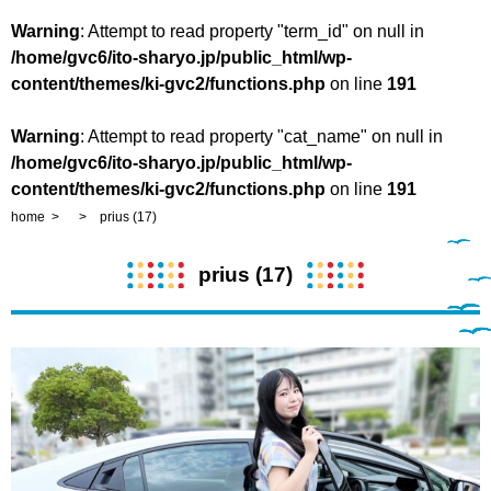
Warning
: Attempt to read property "term_id" on null in
/home/gvc6/ito-sharyo.jp/public_html/wp-
content/themes/ki-gvc2/functions.php
on line
191
Warning
: Attempt to read property "cat_name" on null in
/home/gvc6/ito-sharyo.jp/public_html/wp-
content/themes/ki-gvc2/functions.php
on line
191
home
prius (17)
prius (17)