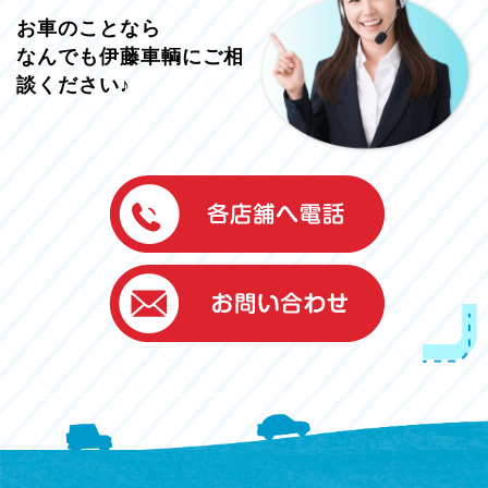
お車のことなら
なんでも伊藤車輌にご相
談ください♪
伊藤車輌（本社）
050-5851-0337
グッドワン浜松
050-5851-0338
浜北店
050-5851-0339
レスキューセンター
053-465-3535
（年中無休24h対応）