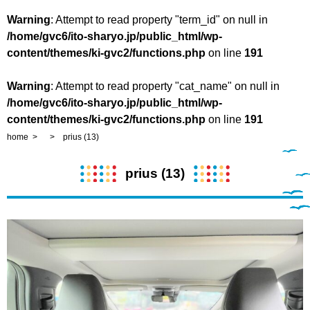
Warning
: Attempt to read property "term_id" on null in
/home/gvc6/ito-sharyo.jp/public_html/wp-
content/themes/ki-gvc2/functions.php
on line
191
Warning
: Attempt to read property "cat_name" on null in
/home/gvc6/ito-sharyo.jp/public_html/wp-
content/themes/ki-gvc2/functions.php
on line
191
home
prius (13)
prius (13)