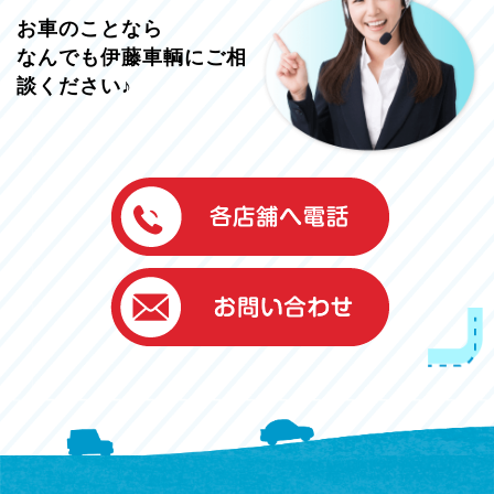
お車のことなら
なんでも伊藤車輌にご相
談ください♪
伊藤車輌（本社）
050-5851-0337
グッドワン浜松
050-5851-0338
浜北店
050-5851-0339
レスキューセンター
053-465-3535
（年中無休24h対応）