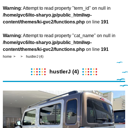
Warning
: Attempt to read property "term_id" on null in
/home/gvc6/ito-sharyo.jp/public_html/wp-
content/themes/ki-gvc2/functions.php
on line
191
Warning
: Attempt to read property "cat_name" on null in
/home/gvc6/ito-sharyo.jp/public_html/wp-
content/themes/ki-gvc2/functions.php
on line
191
home
hustlerJ (4)
hustlerJ (4)