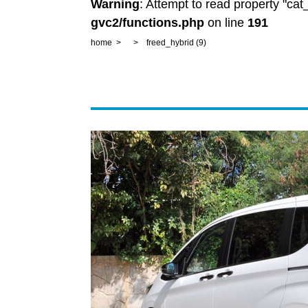
Warning
: Attempt to read property "ca
gvc2/functions.php
on line
191
home
freed_hybrid (9)