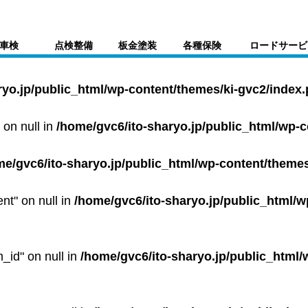
車検
点検整備
板金塗装
各種保険
ロードサービ
ryo.jp/public_html/wp-content/themes/ki-gvc2/index
 on null in
/home/gvc6/ito-sharyo.jp/public_html/wp-
me/gvc6/ito-sharyo.jp/public_html/wp-content/themes
ent" on null in
/home/gvc6/ito-sharyo.jp/public_html/w
m_id" on null in
/home/gvc6/ito-sharyo.jp/public_html/