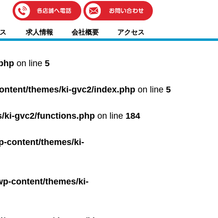
伊藤車輌（本社）
ス
求人情報
会社概要
アクセス
050-5851-0337
グッドワン浜松
050-5851-0338
.php
on line
5
浜北店
050-5851-0339
content/themes/ki-gvc2/index.php
on line
5
レスキューセンター
053-465-3535
（年中無休24h対応）
/ki-gvc2/functions.php
on line
184
p-content/themes/ki-
wp-content/themes/ki-