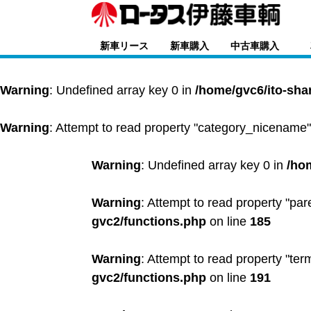
新車リース
新車購入
中古車購入
Warning
: Undefined array key 0 in
/home/gvc6/ito-sha
Warning
: Attempt to read property "category_nicename"
Warning
: Undefined array key 0 in
/ho
Warning
: Attempt to read property "par
gvc2/functions.php
on line
185
Warning
: Attempt to read property "ter
gvc2/functions.php
on line
191