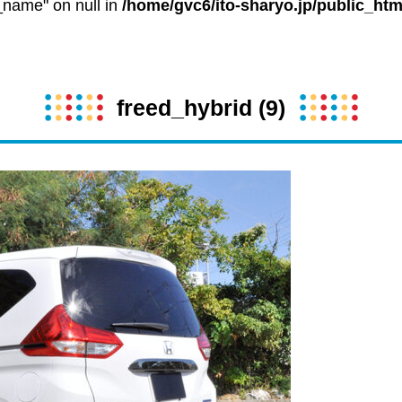
t_name" on null in
/home/gvc6/ito-sharyo.jp/public_htm
freed_hybrid (9)